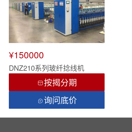
¥150000
DNZ210系列玻纤捻线机
按揭分期

询问底价
