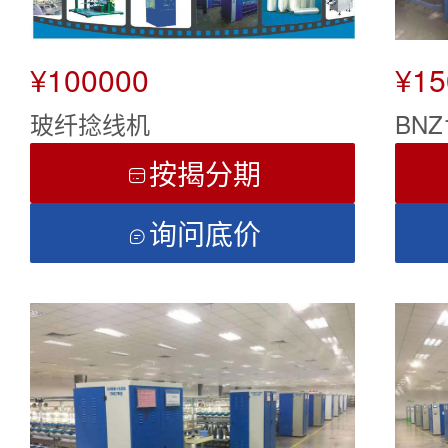
¥100000
¥15
玻纤捻线机
BN
按揭分期

询问底价
