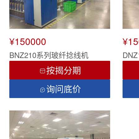
¥150000
¥15
BNZ210系列玻纤捻线机
DN
按揭分期

询问底价
