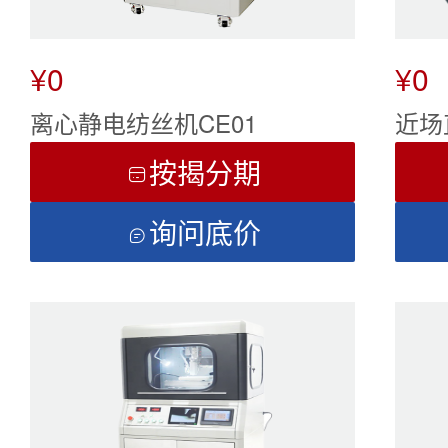
¥0
¥0
离心静电纺丝机CE01
近场
M08
按揭分期

询问底价
