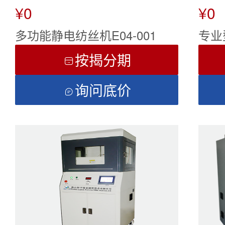
¥0
¥0
多功能静电纺丝机E04-001
专业
按揭分期

询问底价
