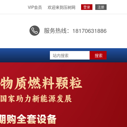
VIP会员
欢迎来到压树网
登录
注册
服务热线：
18170631886

搜索