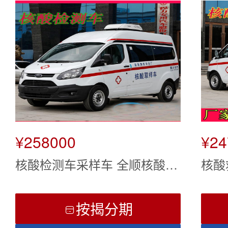
¥258000
¥24
核酸检测车采样车 全顺核酸取
核酸
样车价格 福特医疗服务指挥车
卫生
按揭分期
