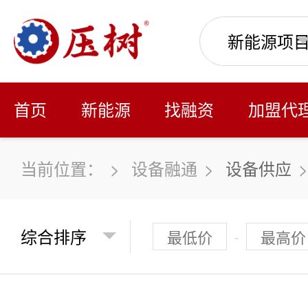
首页
新能源
找融资
加盟代
当前位置：
>
设备融通
>
设备供应
>
>
生物/医疗
>
>
体检车
>
-