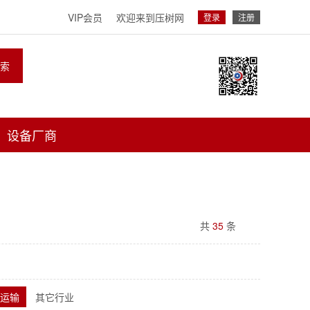
VIP会员
欢迎来到压树网
登录
注册
索
设备厂商
共
35
条
/运输
其它行业