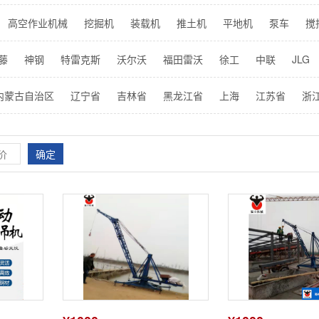
高空作业机械
挖掘机
装载机
推土机
平地机
泵车
搅
打桩机
压路机
叉车
物流车
桥检设备
矿山设备
其它分
藤
神钢
特雷克斯
沃尔沃
福田雷沃
徐工
中联
JLG
龙工
厦工
山工
山推
维特根
酒井
杭州
合力
丰田
内蒙古自治区
辽宁省
吉林省
黑龙江省
上海
江苏省
浙
省
广西壮族自治区
海南省
重庆市
四川省
贵州省
云南
区
中国台湾省
中国香港特别行政区
中国澳门特别行政区
海
确定