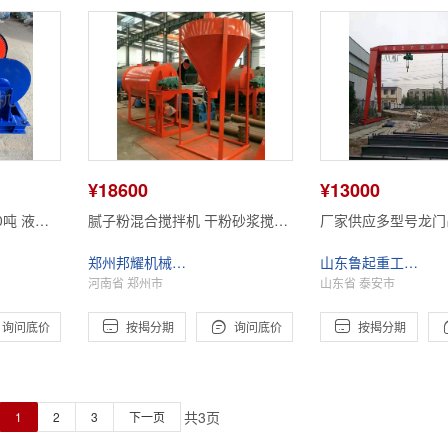
¥18600
¥13000
0吨 液压
腻子粉混合搅拌机 干粉砂浆搅拌
厂家供应多型号龙门
机 预拌砂浆搅拌机 邦耀
济耐用型高品质起重
郑州邦耀机械设备有限公司
山东鲁起重工机械有限公司
门吊
河南省 郑州市
山东省 泰安市



询问底价
按揭分期
询问底价
按揭分期
共
3
页
1
2
3
下一页