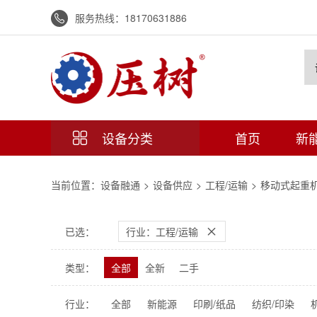
服务热线：
18170631886

设备分类
首页
新

当前位置：
设备融通
>
设备供应
>
工程/运输
>
移动式起重
已选：
行业：工程/运输

类型：
全部
全新
二手
行业：
全部
新能源
印刷/纸品
纺织/印染