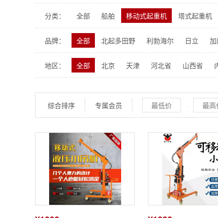
分类：
全部
船舶
移动式起重机
塔式起重机
混凝土搅拌站
沥青搅拌站
旋挖钻机
品牌：
全部
北起多田野
利勃海尔
日立
加
卡特彼勒
小松
斗山
现代
柳工
地区：
全部
北京
天津
河北省
山西省
山东省
河南省
湖北省
湖南省
广东
青海省
宁夏回族自治区
新疆维吾尔自治
综合排序
专属会员
-