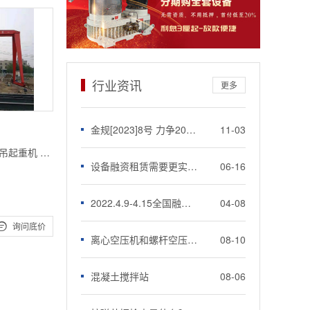
行业资讯
更多
金规[2023]8号 力争2026年金租公司年度新增直租业务占比不低于50%
11-03
吊起重机 经
设备融资租赁需要更实惠优质的服务于企业
06-16
机械 电动龙
2022.4.9-4.15全国融资租赁到期名单共2000笔299亿
04-08

询问底价
离心空压机和螺杆空压机有什么不同
08-10
混凝土搅拌站
08-06