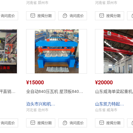
河南省 郑州市
河南省 郑州市



询问底价
按揭分期
询问底价
按揭分期
¥15000
¥20000
秤直销一
全自动840压瓦机 屋顶板840彩
山东威海单梁起重机
安装
钢机 国外定制双层压瓦机
车价格 凯力特
泊头市兴和机械有限公司
山东凯力特起重机械有限公司
河北省 沧州市
山东省 威海市



询问底价
按揭分期
询问底价
按揭分期