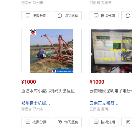
河南省 郑州市
河南省 郑州市




按揭分期
询问底价
按揭分期
¥1000
¥1000
鱼塘水库小型吊机码头装运鱼车
云南地磅昆明电子地磅
起吊装车卸货吊运机猛士机械
卡通无人值守称重系统
郑州猛士机械设备有限公司
云南正立衡器制造
河南省 郑州市
云南省 昆明市




按揭分期
询问底价
按揭分期