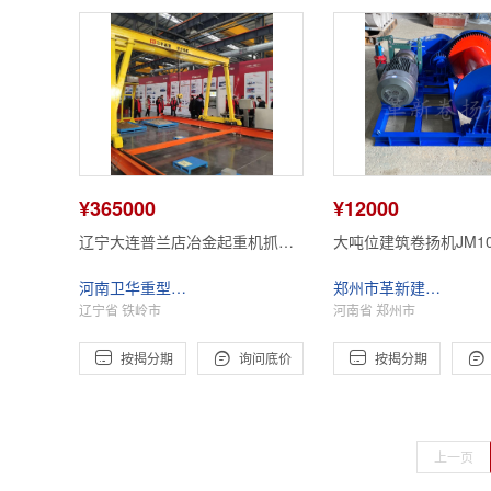
¥365000
¥12000
辽宁大连普兰店冶金起重机抓斗
大吨位建筑卷扬机JM1
起重机
刹车 容绳量500米
河南卫华重型机械股份有限公司辽宁分公司
郑州市革新建筑机械有限公司
辽宁省 铁岭市
河南省 郑州市




按揭分期
询问底价
按揭分期
上一页