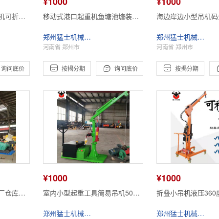
¥1000
¥1000
机可折叠
移动式港口起重机鱼塘池塘装鱼
海边岸边小型吊机码
重提升机
上车220V380V吊鱼机海边岸边
塘池塘装鱼上车220V
郑州猛士机械设备有限公司
郑州猛士机械设备有限公司
小型吊机
机
河南省 郑州市
河南省 郑州市



询问底价
按揭分期
询问底价
按揭分期
¥1000
¥1000
厂仓库车
室内小型起重工具简易吊机500
折叠小吊机液压360
专用吊机
公斤移动式液压电动小吊车
动吊车货车电动起重
郑州猛士机械设备有限公司
郑州猛士机械设备有限公司