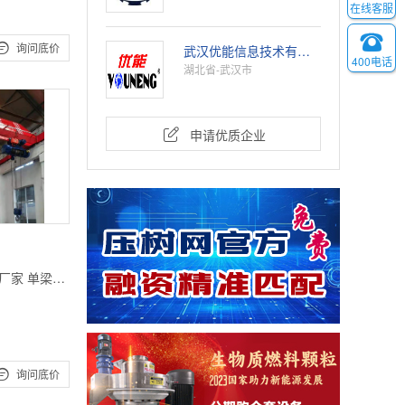
在线客服


询问底价
武汉优能信息技术有限公司
400电话
湖北省-武汉市

申请优质企业
厂家 单梁行

询问底价