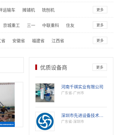
拌运输车
摊铺机
铣刨机
更多
类
京城重工
三一
中联重科
住友
更多
其它品牌
江省
安徽省
福建省
江西省
更多
省
西藏自治区
陕西省
甘肃省
外
优质设备商
更多
河南千祺实业有限公司
广东省-广州市
深圳市先进设备技术有限公司
广东省-深圳市