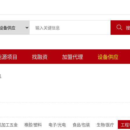

搜
能源项目
找融资
加盟代理
设备供应
机
机加工五金
橡胶/塑料
电子/光电
食品/包装
生物/医疗
工程