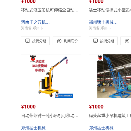
¥1000
¥1000
移动式液压吊机可伸缩全自动液
猛士移动便携式小型吊
压吊机配重式液压小吊机
电动家用车载吊微型起
河南千之万机械设备有限公司
郑州猛士机械设备有限公司
河南省 郑州市
河南省 郑州市




按揭分期
询问底价
按揭分期
¥1000
¥1000
自动伸缩臂一吨小吊机可移动式
码头起重小吊机建筑工
液压电动行走小吊车折叠吊机吊
间装卸吊运机鱼塘卖鱼
郑州猛士机械设备有限公司
郑州猛士机械设备有限公司
架