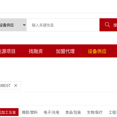

搜
能源项目
找融资
加盟代理
设备供应
BEST

机加工五金
橡胶/塑料
电子/光电
食品/包装
生物/医疗
工程