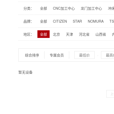
分类：
全部
CNC加工中心
龙门加工中心
冲
圆锯机
钻孔机
雕刻机
滚齿机
剃齿
品牌：
全部
CITIZEN
STAR
NOMURA
T
东台精机
友嘉实业
金和
胜杰
FA
地区：
全部
北京
天津
河北省
山西省
大族激光
泰川机床
深特佳TOBEST
山东省
河南省
湖北省
湖南省
广东
青海省
宁夏回族自治区
新疆维吾尔自治
综合排序
专属会员
-
暂无设备
上