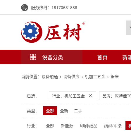
服务热线：
18170631886

设备分类
首页
新

当前位置：
设备融通
>
设备供应
>
机加工五金
>
锯床
已选：
行业：机加工五金
品牌：深特佳TO

类型：
全部
全新
二手
行业：
全部
新能源
印刷/纸品
纺织/印染