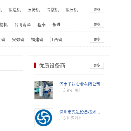
机
锻造机
压铸机
冷镦机
锻压机
更多
械臂
压滤机
脱水机
其它分类
精机
台湾泷泽
程泰
永进
更多
三菱
西部
发那科
阿奇
霍夫勒
江省
安徽省
福建省
江西省
更多
省
西藏自治区
陕西省
甘肃省
外
优质设备商
更多
河南千祺实业有限公司
广东省-广州市
深圳市先进设备技术有限公司
广东省-深圳市