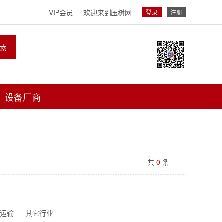
VIP会员
欢迎来到压树网
登录
注册
索
设备厂商
共
0
条
/运输
其它行业