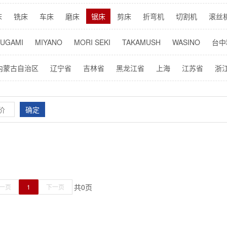
床
铣床
车床
磨床
锯床
剪床
折弯机
切割机
滚丝
机
倒棱机
插齿机
攻牙机
搓牙机
成型机
火花机
机
SUGAMI
MIYANO
MORI SEKI
TAKAMUSH
WASINO
台中
NUC
BROTHER
德马吉
远东机械
昆明机械
阿奇夏米尔
内蒙古自治区
辽宁省
吉林省
黑龙江省
上海
江苏省
浙
其它品牌
省
广西壮族自治区
海南省
重庆市
四川省
贵州省
云南
区
中国台湾省
中国香港特别行政区
中国澳门特别行政区
海
确定
共
0
页
一页
1
下一页