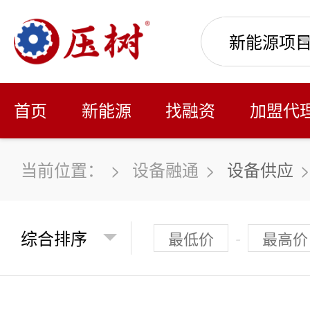
首页
新能源
找融资
加盟代
当前位置：
>
设备融通
>
设备供应
>
>
印刷/纸品
>
>
印刷机
>
-